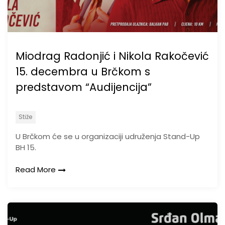
Miodrag Radonjić i Nikola Rakočević
15. decembra u Brčkom s
predstavom “Audijencija”
Stiže
U Brčkom će se u organizaciji udruženja Stand-Up
BH 15.
Read More