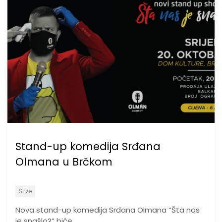
Stand-up komedija Srđana
Olmana u Brčkom
Stiže
Nova stand-up komedija Srđana Olmana “Šta nas
je snašlo?” biće