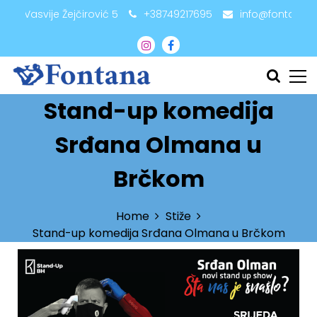
adži Vasvije Žejčirović 5
+38749217695
info@fontana.
Stand-up komedija
Srđana Olmana u
Brčkom
Home
Stiže
Stand-up komedija Srđana Olmana u Brčkom