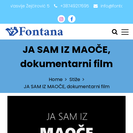
adži Vasvije Žejčirović 5
+38749217695
info@fontana.
JA SAM IZ MAOČE,
dokumentarni film
Home
Stiže
JA SAM IZ MAOČE, dokumentarni film