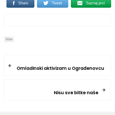
Share
Tweet
Saznaj prvi
Stiže
Omladinski aktivizam u Ograđenovcu
Nisu sve bitke naše