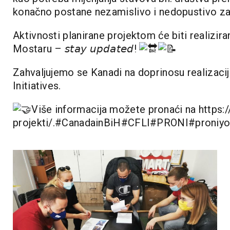
konačno postane nezamislivo i nedopustivo za
Aktivnosti planirane projektom će biti realizira
Mostaru – 𝘴𝘵𝘢𝘺 𝘶𝘱𝘥𝘢𝘵𝘦𝘥!
Zahvaljujemo se Kanadi na doprinosu realizacij
Initiatives
.
Više informacija možete pronaći na
https:
projekti/
.
#CanadainBiH
#CFLI
#PRONI
#proniyo