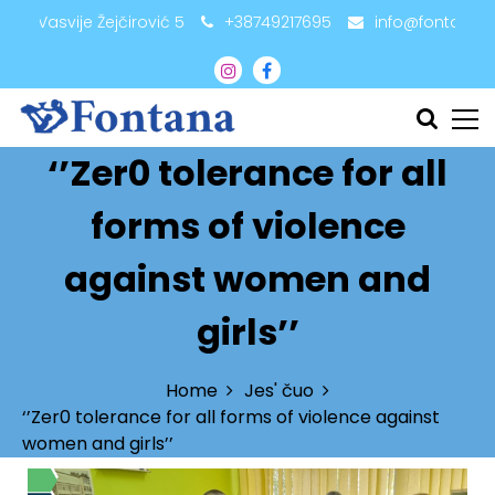
adži Vasvije Žejčirović 5
+38749217695
info@fontana.
‘’Zer0 tolerance for all
forms of violence
against women and
girls’’
Home
Jes' čuo
‘’Zer0 tolerance for all forms of violence against
women and girls’’