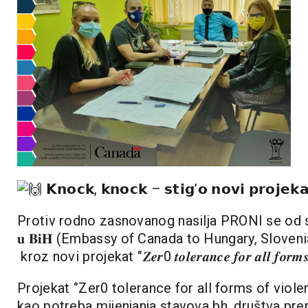
𝗞𝗻𝗼𝗰𝗸, 𝗸𝗻𝗼𝗰𝗸 – 𝘀𝘁𝗶𝗴’𝗼 𝗻𝗼𝘃𝗶 𝗽𝗿𝗼𝗷𝗲𝗸
Protiv rodno zasnovanog nasilja
PRONI
se od sa
𝐮 𝐁𝐢𝐇 (
Embassy of Canada to Hungary, Sloven
kroz novi projekat ‘’𝒁𝒆𝒓0 𝒕𝒐𝒍𝒆𝒓𝒂𝒏𝒄𝒆 𝒇𝒐𝒓 𝒂𝒍𝒍 𝒇𝒐𝒓𝒎𝒔 𝒐𝒇 
Projekat ‘’Zer0 tolerance for all forms of viol
kao potreba mijenjanja stavova bh. društva pre