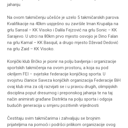
jahanju.
Na ovom takmičenju učešće je uzelo 5 takmičarskih parova.
Kvalifikacije na 40km uspješno su završile Iman Krupalija na
grlu Sansal – KK Visoko i Dalila Fejzović na grlu Sonic – KK
Sarajevo. U utrci na 80km prvo mjesto osvojio je Dino Falan
na grlu Kamal – KK Basquil, a drugo mjesto Dževad Dedović
na grlu Zaid – KK Visoko.
Konjički klub Brčko je pionir na polju bavljenja i organizacije
sportskih takmičenja na ovom prostoru, a koja su pod
okriljem FEI – svjetske federacije konjičkog sporta. U
svojstvu članice Saveza konjičkih organizacija Federacije BiH
ovaj klub ima za cilj razvijati se i u pravcu drugih, olimpijskih
disciplina poput dresurnog i preponskog jahanja te na taj
način animirati građane Distrikta na polju sporta i odgoja
budućih generacija u smjeru pozitivnih vrijednosti.
Čestitaju svim takmičarima i zahvaljuju se brojnim
prijateljima na pomoći i podršci prilikom organizacije ovog