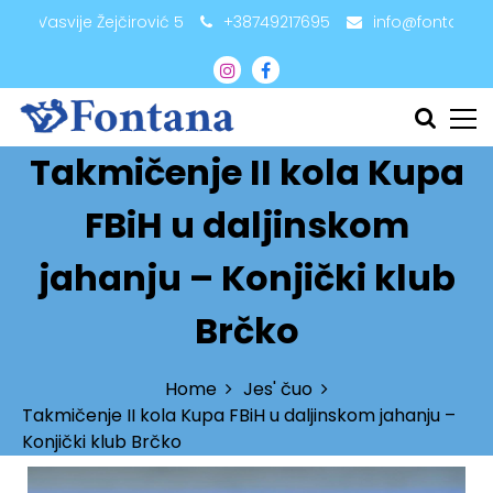
adži Vasvije Žejčirović 5
+38749217695
info@fontana.
Takmičenje II kola Kupa
FBiH u daljinskom
jahanju – Konjički klub
Brčko
Home
Jes' čuo
Takmičenje II kola Kupa FBiH u daljinskom jahanju –
Konjički klub Brčko