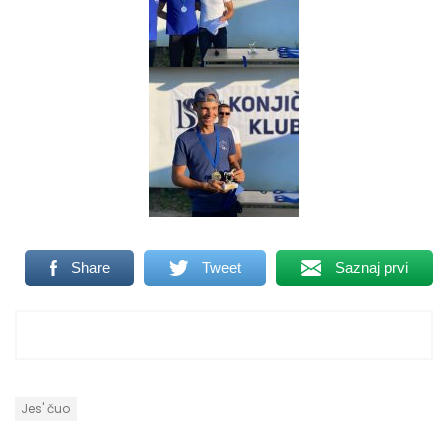
Share
Tweet
Saznaj prvi
Jes' čuo