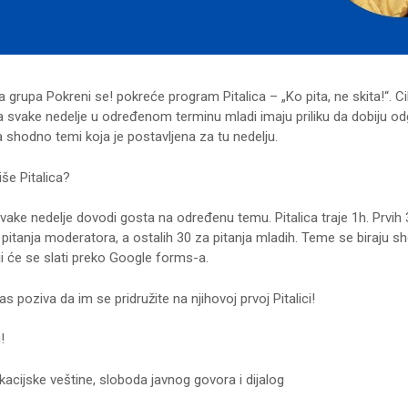
 grupa Pokreni se! pokreće program Pitalica – „Ko pita, ne skita!“. Ci
 svake nedelje u određenom terminu mladi imaju priliku da dobiju o
ja shodno temi koja je postavljena za tu nedelju.
še Pitalica?
svake nedelje dovodi gosta na određenu temu. Pitalica traje 1h. Prvih 
itanja moderatora, a ostalih 30 za pitanja mladih. Teme se biraju s
i će se slati preko Google forms-a.
as poziva da im se pridružite na njihovoj prvoj Pitalici!
!
cijske veštine, sloboda javnog govora i dijalog