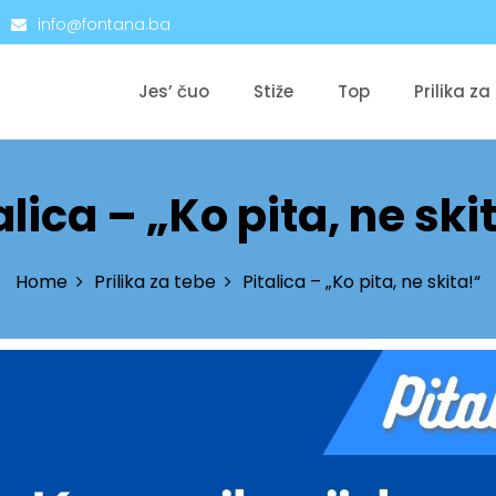
info@fontana.ba
Jes’ čuo
Stiže
Top
Prilika za
alica – „Ko pita, ne ski
Home
Prilika za tebe
Pitalica – „Ko pita, ne skita!“