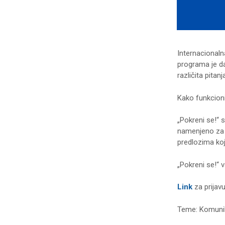
Internacionalna
programa je da
različita pitan
Kako funkcioni
„Pokreni se!“ 
namenjeno za p
predlozima koj
„Pokreni se!“ v
Link
za prijavu
Teme: Komunika