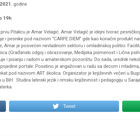
.2021.
godine
o 19h
prvu Pitalicu je Amar Velagić. Amar Velagić je idejni tvorac pesničk
nje i pesnike pod nazivom “CARPE DIEM” gde kao konačni produkt na
, Amar je posvećen nevladinom sektoru i omladinskoj politici. Facilit
nica (Građanski odgoj i obrazovanje, Medijska pismenost i Lična psiho
e i pisanju i radom u amaterskom pozorištu. Do sada, urednik nekoli
pojedine portale. Posebno je angažovan u radu sa decom i mladima, 
ojekat pod nazivom ART školica. Organizator je književnih večeri u Bu
 BiH. Studira latinski jezik i rimsku književnost i pedagogiju u Sara
terka.
Tweet