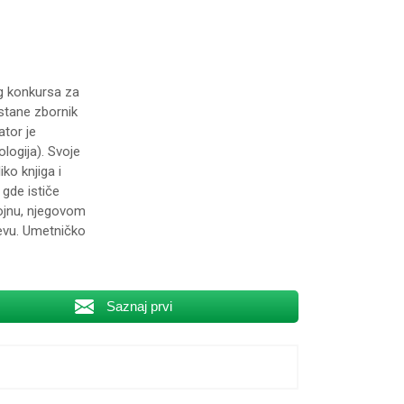
og konkursa za
stane zbornik
ator je
logija). Svoje
ko knjiga i
gde ističe
gojnu, njegovom
jevu. Umetničko
Saznaj prvi