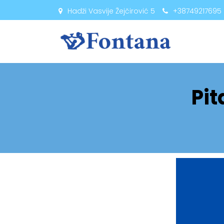
Hadži Vasvije Žejčirović 5
+38749217695
Pit