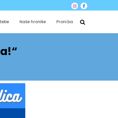
 tebe
Naše hronike
Proni.ba
ta!“