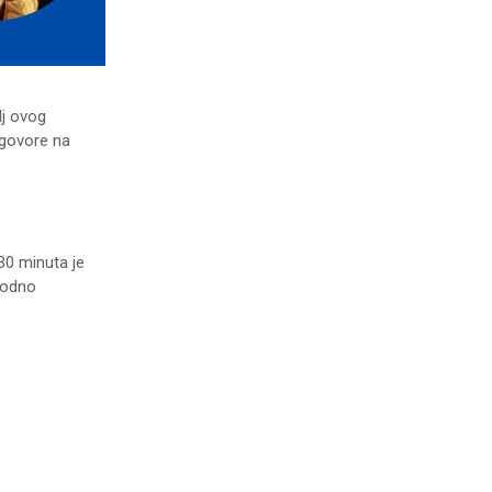
lj ovog
dgovore na
30 minuta je
hodno