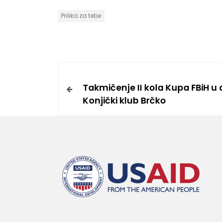
Prilika za tebe
Takmičenje II kola Kupa FBiH u
Konjički klub Brčko