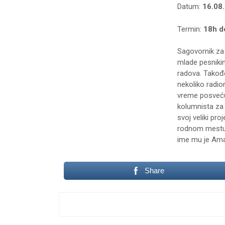
Datum:
16.08
Termin:
18h d
Sagovornik za 
mlade pesniki
radova. Takođe
nekoliko radio
vreme posvećuj
kolumnista za 
svoj veliki pr
rodnom mestu u
ime mu je Ama
Share