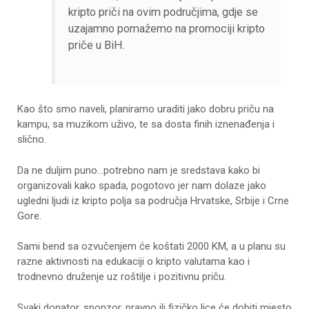
kripto priči na ovim područjima, gdje se
uzajamno pomažemo na promociji kripto
priče u BiH.
Kao što smo naveli, planiramo uraditi jako dobru priču na
kampu, sa muzikom uživo, te sa dosta finih iznenađenja i
slično.
Da ne duljim puno…potrebno nam je sredstava kako bi
organizovali kako spada, pogotovo jer nam dolaze jako
ugledni ljudi iz kripto polja sa područja Hrvatske, Srbije i Crne
Gore.
Sami bend sa ozvučenjem će koštati 2000 KM, a u planu su
razne aktivnosti na edukaciji o kripto valutama kao i
trodnevno druženje uz roštilje i pozitivnu priču.
Svaki donator, sponzor, pravno ili fizičko lice će dobiti mjesto