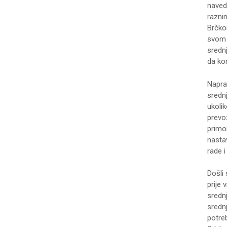
navede
razni
Brčko
svom 
sredn
da kor
Napra
sredn
ukoli
prevo
primor
nasta
rade i
Došli
prije
sredn
sredn
potre