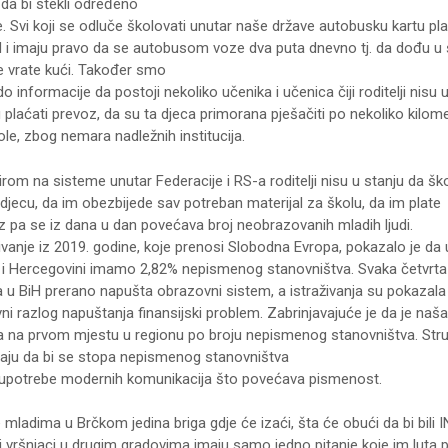
 da bi stekli određeno
e. Svi koji se odluče školovati unutar naše države autobusku kartu pl
 i imaju pravo da se autobusom voze dva puta dnevno tj. da dođu u 
se vrate kući. Također smo
do informacije da postoji nekoliko učenika i učenica čiji roditelji nisu 
 plaćati prevoz, da su ta djeca primorana pješačiti po nekoliko kilom
le, zbog nemara nadležnih institucija.
rom na sisteme unutar Federacije i RS-a roditelji nisu u stanju da šk
djecu, da im obezbijede sav potreban materijal za školu, da im plate
z pa se iz dana u dan povećava broj neobrazovanih mladih ljudi.
ivanje iz 2019. godine, koje prenosi Slobodna Evropa, pokazalo je da 
 i Hercegovini imamo 2,82% nepismenog stanovništva. Svaka četvrta
 u BiH prerano napušta obrazovni sistem, a istraživanja su pokazala 
i razlog napuštanja finansijski problem. Zabrinjavajuće je da je naša
a na prvom mjestu u regionu po broju nepismenog stanovništva. Stru
aju da bi se stopa nepismenog stanovništva
upotrebe modernih komunikacija što povećava pismenost.
 mladima u Brčkom jedina briga gdje će izaći, šta će obući da bi bili I
vi vršnjaci u drugim gradovima imaju samo jedno pitanje koje im luta 