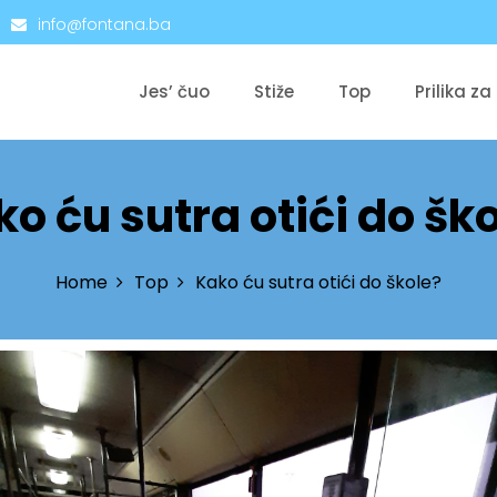
info@fontana.ba
Jes’ čuo
Stiže
Top
Prilika za
o ću sutra otići do šk
Home
Top
Kako ću sutra otići do škole?