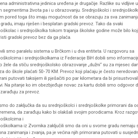
na administrativna jedinica uređena je drugačije. Razlike su vidljive u
m segmentima života pa i u obrazovanju. Srednjoškolci i srednjoškolk
m pored toga što imaju mogućnost da se obrazuju za sva zanimanj
gradu, imaju riješen i besplatan gradski prevoz. Tako da svaki
joškolac i srednjoškolka tokom trajanja školske godine može bilo koj
isti gradski prevoz bez da ga plaća.
vili smo paralelu sistema u Brčkom i u dva entiteta. U razgovoru sa
joškolcima i srednjoškolkama iz Federacije BiH dobili smo informacij
ko žele da stiču srednjoškolsko obrazovanje „dužni“ su za mjesec da
za do škole plaćati 50-70 KM. Prevoz koji plaćaju je često neredovan
ani putovati taksijem ili pješačiti po par kilometara da bi prisustvoval
vi. Na pitanje ko im obezbjeđuje novac za kartu dobili smo odgovor 
 zarađuju za prevoz.
 smo do zaključka da su srednjoškolci i srednjoškolke primorani da o
 vremena, da zarađuju kako bi olakšali svojim porodicama. Kroz razgo
joškolcima i
joškolkama iz Zvornika zaključili smo da oni u svome gradu nemaju 
bna zanimanja i zvanja, pa je većina njih primorana putovati u susjed