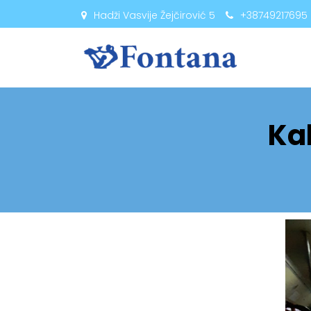
Hadži Vasvije Žejčirović 5
+38749217695
Kak