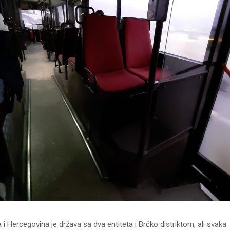
i Hercegovina je država sa dva entiteta i Brčko distriktom, ali svaka