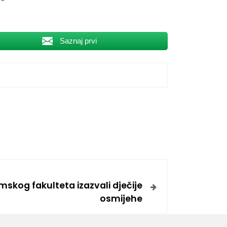
Saznaj prvi
skog fakulteta izazvali dječije
osmijehe