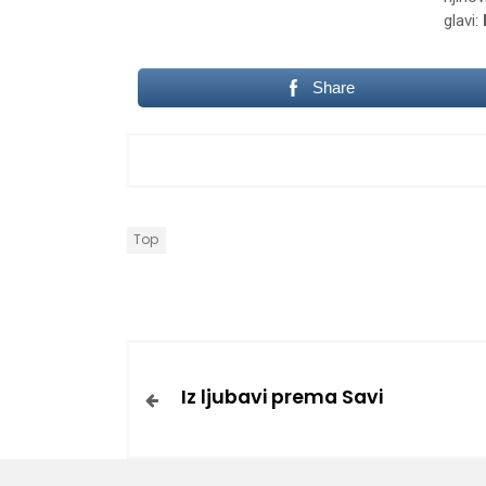
glavi:
Share
Top
Iz ljubavi prema Savi