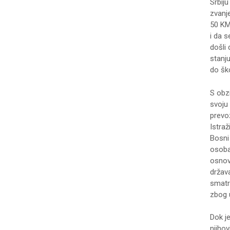
Srbiju
zvanj
50 KM
i da 
došli 
stanju
do ško
S obzi
svoju 
prevo
Istraž
Bosni
osoba
osnovn
držav
smatr
zbog 
Dok je
njiho