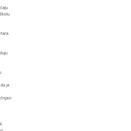
aćaju
školu
u
etara
oluju
u
da je
čnjaci
N,
po