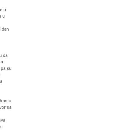
e u
a u
i dan
u da
na
 pa su
i
da
drastu
vor sa
sva
nu