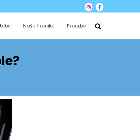
 tebe
Naše hronike
Proni.ba
ole?