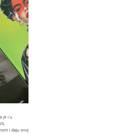
je i u
ti,
nom i daju svoj