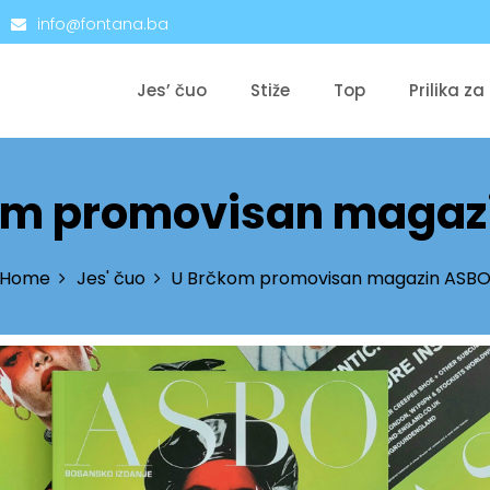
info@fontana.ba
Jes’ čuo
Stiže
Top
Prilika za
om promovisan magaz
Home
Jes' čuo
U Brčkom promovisan magazin ASB