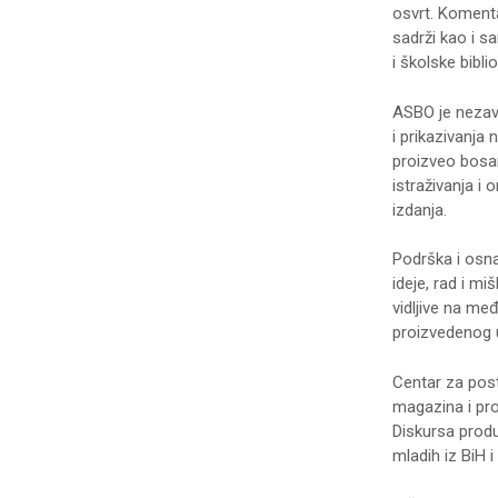
osvrt. Komenta
sadrži kao i s
i školske bibli
ASBO je nezavi
i prikazivanja 
proizveo bosan
istraživanja i
izdanja.
Podrška i osnaž
ideje, rad i m
vidljive na m
proizvedenog u
Centar za post
magazina i pr
Diskursa produ
mladih iz BiH 