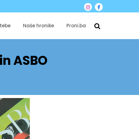
 tebe
Naše hronike
Proni.ba
in ASBO
O