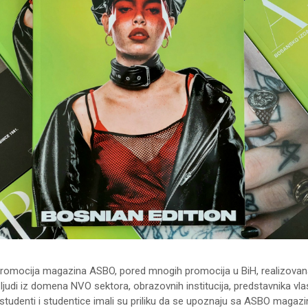
romocija magazina ASBO, pored mnogih promocija u BiH, realizovana 
ljudi iz domena NVO sektora, obrazovnih institucija, predstavnika vlas
 studenti i studentice imali su priliku da se upoznaju sa ASBO magazi