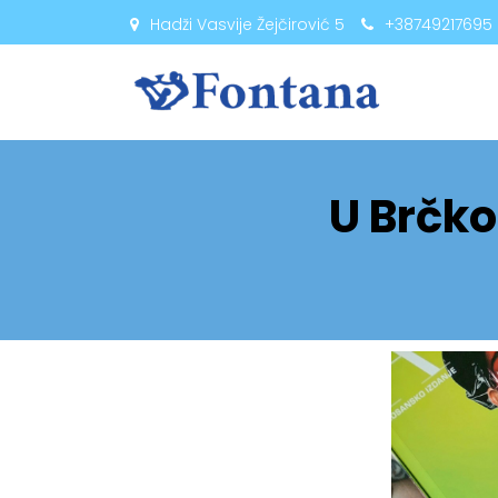
Hadži Vasvije Žejčirović 5
+38749217695
U Brčk