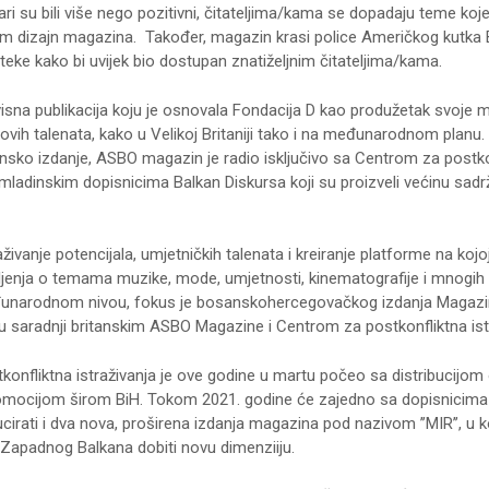
ri su bili više nego pozitivni, čitateljima/kama se dopadaju teme ko
am dizajn magazina. Također, magazin krasi police Američkog kutka 
oteke kako bi uvijek bio dostupan znatiželjnim čitateljima/kama.
sna publikacija koju je osnovala Fondacija D kao produžetak svoje mi
novih talenata, kako u Velikoj Britaniji tako i na međunarodnom planu.
sko izdanje, ASBO magazin je radio isključivo sa Centrom za postko
 omladinskim dopisnicima Balkan Diskursa koji su proizveli većinu sad
ivanje potencijala, umjetničkih talenata i kreiranje platforme na kojo
išljenja o temama muzike, mode, umjetnosti, kinematografije i mnogih d
eđunarodnom nivou, fokus je bosanskohercegovačkog izdanja Magaz
 saradnji britanskim ASBO Magazine i Centrom za postkonfliktna istr
konfliktna istraživanja je ove godine u martu počeo sa distribucijom
omocijom širom BiH. Tokom 2021. godine će zajedno sa dopisnicima
cirati i dva nova, proširena izdanja magazina pod nazivom ’’MIR’’, u 
i Zapadnog Balkana dobiti novu dimenziiju.