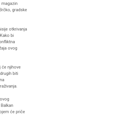
je magazin
Brčko, gradske
sije otkrivanja
 Kako bi
nfliktna
ržaja ovog
j će njihove
rugih biti
ina
aživanja.
 ovog
 Balkan
kojem će priče