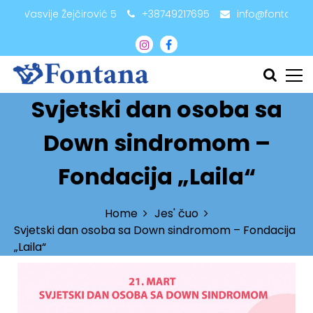
adži Vasvije Žejčirović 5
+38749217695
info@fontana.
Svjetski dan osoba sa
Down sindromom –
Fondacija „Laila“
Home
Jes' čuo
Svjetski dan osoba sa Down sindromom – Fondacija
„Laila“