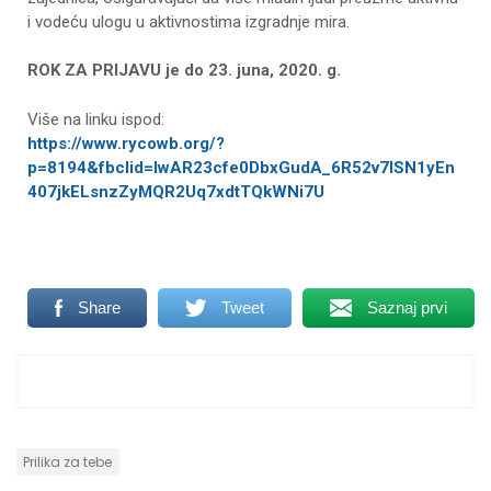
i vodeću ulogu u aktivnostima izgradnje mira.
ROK ZA PRIJAVU je do 23. juna, 2020. g.
Više na linku ispod:
https://www.rycowb.org/?
p=8194&fbclid=IwAR23cfe0DbxGudA_6R52v7lSN1yEn
407jkELsnzZyMQR2Uq7xdtTQkWNi7U
Share
Tweet
Saznaj prvi
Prilika za tebe