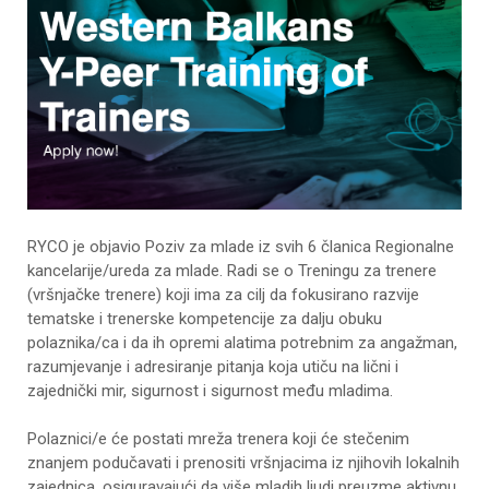
RYCO je objavio Poziv za mlade iz svih 6 članica Regionalne
kancelarije/ureda za mlade. Radi se o Treningu za trenere
(vršnjačke trenere) koji ima za cilj da fokusirano razvije
tematske i trenerske kompetencije za dalju obuku
polaznika/ca i da ih opremi alatima potrebnim za angažman,
razumjevanje i adresiranje pitanja koja utiču na lični i
zajednički mir, sigurnost i sigurnost među mladima.
Polaznici/e će postati mreža trenera koji će stečenim
znanjem podučavati i prenositi vršnjacima iz njihovih lokalnih
zajednica, osiguravajući da više mladih ljudi preuzme aktivnu