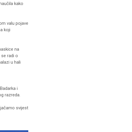
 naučila kako
vom valu pojave
a koji
maskice na
se radi o
alazi u hali
Badarka i
og razreda.
 jačamo svijest