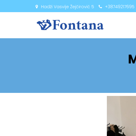
Hadži Vasvije Žejčirović 5
+38749217695
M