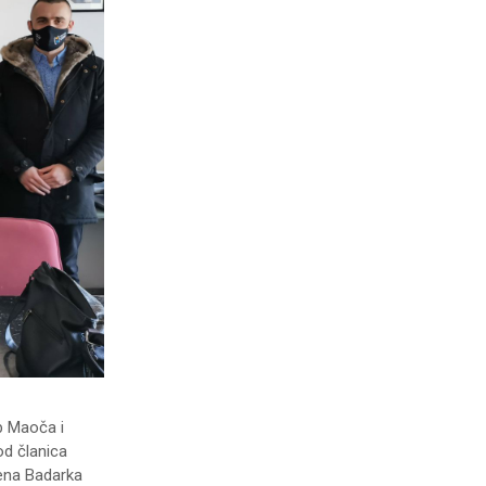
b Maoča i
od članica
žena Badarka