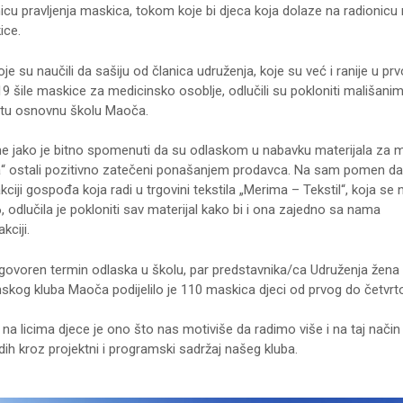
icu pravljenja maskica, tokom koje bi djeca koja dolaze na radionicu
ice.
e su naučili da sašiju od članica udruženja, koje su već i ranije u pr
9 šile maskice za medicinsko osoblje, odlučili su pokloniti mališanim
tu osnovnu školu Maoča.
 jako je bitno spomenuti da su odlaskom u nabavku materijala za 
a“ ostali pozitivno zatečeni ponašanjem prodavca. Na sam pomen da 
ciji gospođa koja radi u trgovini tekstila „Merima – Tekstil“, koja se n
. 6, odlučila je pokloniti sav materijal kako bi i ona zajedno sa nama
kciji.
govoren termin odlaska u školu, par predstavnika/ca Udruženja žena 
kog kluba Maoča podijelilo je 110 maskica djeci od prvog do četvrt
 na licima djece je ono što nas motiviše da radimo više i na taj način
dih kroz projektni i programski sadržaj našeg kluba.