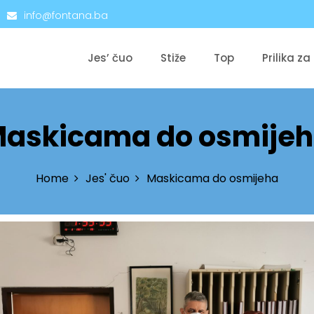
info@fontana.ba
Jes’ čuo
Stiže
Top
Prilika za
askicama do osmije
Home
Jes' čuo
Maskicama do osmijeha