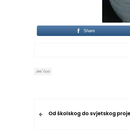
Share
Jes' čuo
Od školskog do svjetskog proj