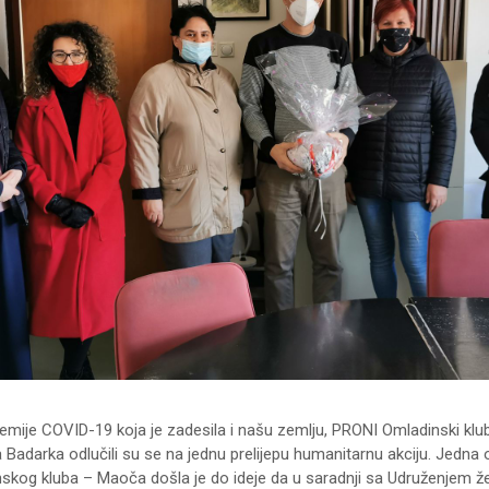
emije COVID-19 koja je zadesila i našu zemlju, PRONI Omladinski klu
 Badarka odlučili su se na jednu prelijepu humanitarnu akciju. Jedna 
kog kluba – Maoča došla je do ideje da u saradnji sa Udruženjem 