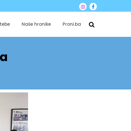
 tebe
Naše hronike
Proni.ba
ha