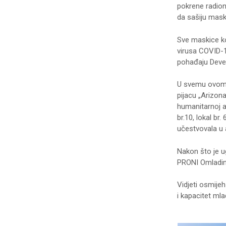
pokrene radion
da sašiju mask
Sve maskice koj
virusa COVID-1
pohađaju Deve
U svemu ovome
pijacu „Arizon
humanitarnoj ak
br.10, lokal br
učestvovala u a
Nakon što je u
PRONI Omladins
Vidjeti osmijeh
i kapacitet mla