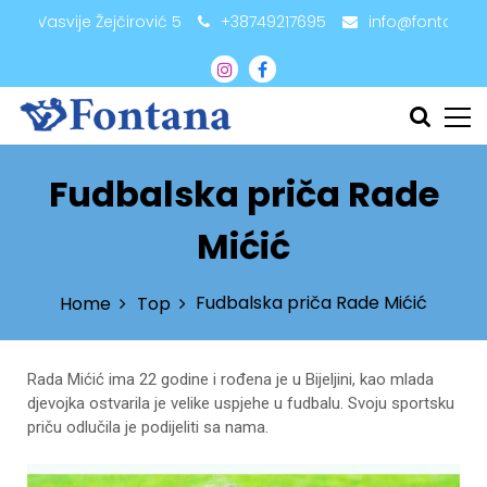
adži Vasvije Žejčirović 5
+38749217695
info@fontana.
Fudbalska priča Rade
Mićić
Fudbalska priča Rade Mićić
Home
Top
Rada Mićić ima 22 godine i rođena je u Bijeljini, kao mlada
djevojka ostvarila je velike uspjehe u fudbalu. Svoju sportsku
priču odlučila je podijeliti sa nama.