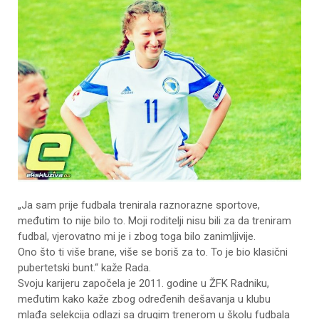
„Ja sam prije fudbala trenirala raznorazne sportove,
međutim to nije bilo to. Moji roditelji nisu bili za da treniram
fudbal, vjerovatno mi je i zbog toga bilo zanimljivije.
Ono što ti više brane, više se boriš za to. To je bio klasični
pubertetski bunt.“ kaže Rada.
Svoju karijeru započela je 2011. godine u ŽFK Radniku,
međutim kako kaže zbog određenih dešavanja u klubu
mlađa selekcija odlazi sa drugim trenerom u školu fudbala