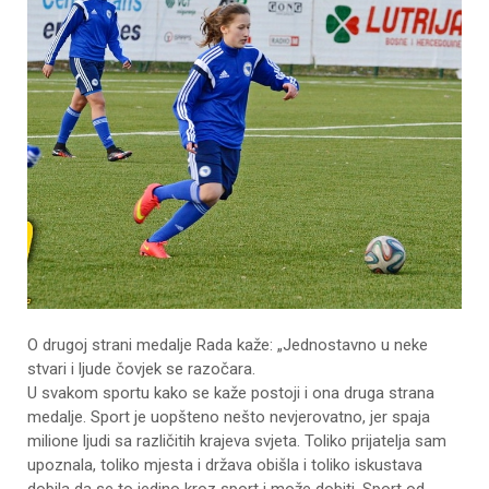
O drugoj strani medalje Rada kaže: „Jednostavno u neke
stvari i ljude čovjek se razočara.
U svakom sportu kako se kaže postoji i ona druga strana
medalje. Sport je uopšteno nešto nevjerovatno, jer spaja
milione ljudi sa različitih krajeva svjeta. Toliko prijatelja sam
upoznala, toliko mjesta i država obišla i toliko iskustava
dobila da se to jedino kroz sport i može dobiti. Sport od