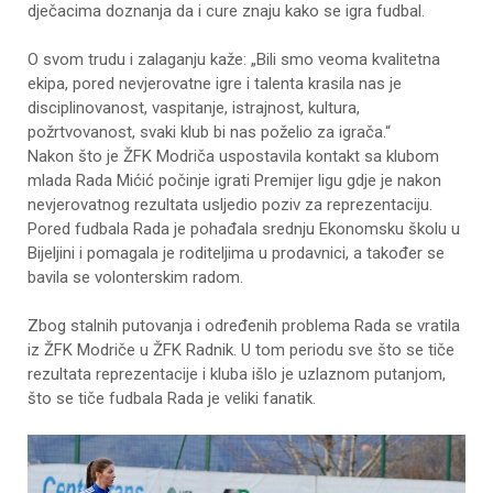
dječacima doznanja da i cure znaju kako se igra fudbal.
O svom trudu i zalaganju kaže: „Bili smo veoma kvalitetna
ekipa, pored nevjerovatne igre i talenta krasila nas je
disciplinovanost, vaspitanje, istrajnost, kultura,
požrtvovanost, svaki klub bi nas poželio za igrača.“
Nakon što je ŽFK Modriča uspostavila kontakt sa klubom
mlada Rada Mićić počinje igrati Premijer ligu gdje je nakon
nevjerovatnog rezultata usljedio poziv za reprezentaciju.
Pored fudbala Rada je pohađala srednju Ekonomsku školu u
Bijeljini i pomagala je roditeljima u prodavnici, a također se
bavila se volonterskim radom.
Zbog stalnih putovanja i određenih problema Rada se vratila
iz ŽFK Modriče u ŽFK Radnik. U tom periodu sve što se tiče
rezultata reprezentacije i kluba išlo je uzlaznom putanjom,
što se tiče fudbala Rada je veliki fanatik.