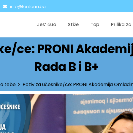
info@fontana.ba
Jes’ čuo
Stiže
Top
Prilika za
ike/ce: PRONI Akadem
Rada B i B+
 za tebe
Poziv za učesnike/ce: PRONI Akademija Omladin