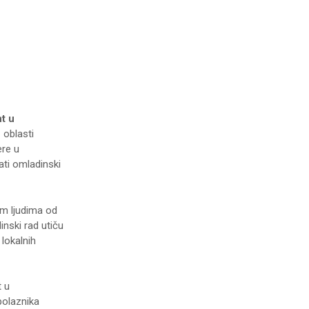
t u
 oblasti
ere u
ati omladinski
m ljudima od
inski rad utiču
lokalnih
 u
polaznika