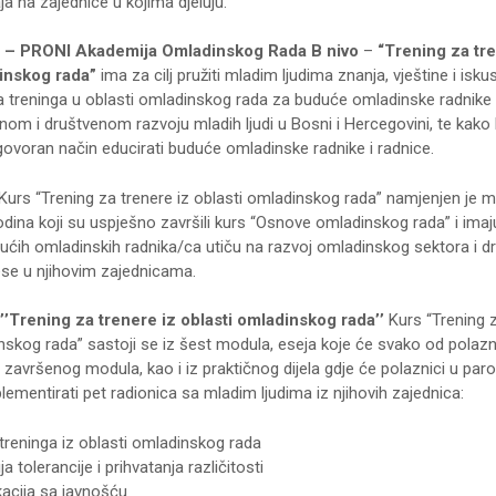
ja na zajednice u kojima djeluju.
– PRONI Akademija Omladinskog Rada B nivo
–
“Trening za tre
dinskog rada”
ima za cilj pružiti mladim ljudima znanja, vještine i isku
 treninga u oblasti omladinskog rada za buduće omladinske radnike 
ličnom i društvenom razvoju mladih ljudi u Bosni i Hercegovini, te kako
dgovoran način educirati buduće omladinske radnike i radnice.
Kurs “Trening za trenere iz oblasti omladinskog rada” namjenjen je m
dina koji su uspješno završili kurs “Osnove omladinskog rada” i imaju
ućih omladinskih radnika/ca utiču na razvoj omladinskog sektora i d
ese u njihovim zajednicama.
’’Trening za trenere iz oblasti omladinskog rada’’
Kurs “Trening z
nskog rada” sastoji se iz šest modula, eseja koje će svako od polazn
 završenog modula, kao i iz praktičnog dijela gdje će polaznici u par
mplementirati pet radionica sa mladim ljudima iz njihovih zajednica:
reninga iz oblasti omladinskog rada
 tolerancije i prihvatanja različitosti
acija sa javnošću