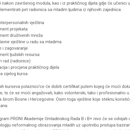
i nakon završenog modula, kao i iz praktičnog dijela gdje će učenici
mplementirati pet radionica sa mladim ljudima iz njihovih zajednica:
nterpersonalnih vještina
ent projekata
ent društvenih mreža
avne vještine u radu sa mladima
e i zagovaranje
ent ljudskih resursa
n rad (radionice)
cija i procjena praktičnog dijela
ja cijelog kursa
h kurseva polaznici/ce će dobiti certifikat putem kojeg će moći dok
ke, te će se moći angažovati, kako volonterski, tako i profesionalno u
 širom Bosne i Hercegovine. Osim toga vještine koje steknu koristić
ana.
gram PRONI Akademije Omladinskog Rada B i B+ nivo će se odvijati on
ogiju neformalnog obrazovanja mladih uz upotrebu pristupa baziran