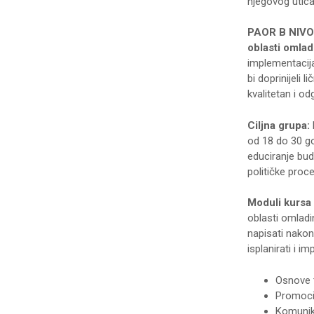
njegovog utica
PAOR B NIVO
oblasti omla
implementacija
bi doprinijeli 
kvalitetan i o
Ciljna grupa:
od 18 do 30 go
educiranje bud
političke proc
Moduli kursa 
oblasti omladi
napisati nakon
isplanirati i i
Osnove t
Promocija
Komunik