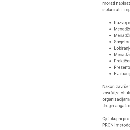
morati napisat
isplanirati i i
Razvoj i
Menadžm
Menadžm
Savjetod
Lobiranj
Menadžm
Praktiča
Prezenta
Evaluaci
Nakon završeni
završili/e obu
organizacijama
drugih angažm
Cjelokupni pro
PRONI metodol