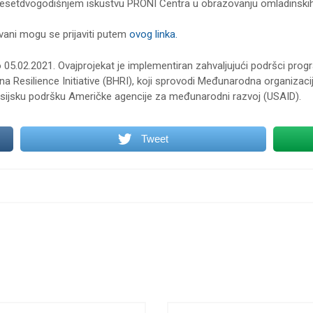
desetdvogodišnjem iskustvu PRONI Centra u obrazovanju omladinskih
vani mogu se prijaviti putem
ovog linka.
do 05.02.2021. Ovajprojekat je implementiran zahvaljujući podršci pro
a Resilience Initiative (BHRI), koji sprovodi Međunarodna organizacij
nsijsku podršku Američke agencije za međunarodni razvoj (USAID).
Tweet