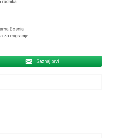
 radnika.
grama Bosnia
a za migracije
Saznaj prvi