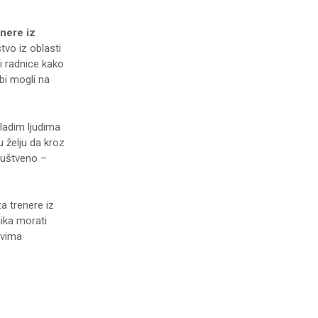
nere iz
stvo iz oblasti
i radnice kako
 bi mogli na
ladim ljudima
 želju da kroz
ruštveno –
a trenere iz
ika morati
ovima