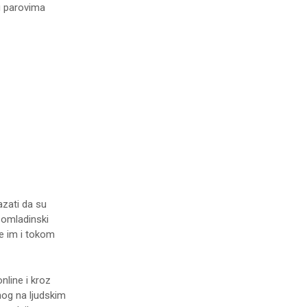
 u parovima
azati da su
 omladinski
e im i tokom
line i kroz
og na ljudskim