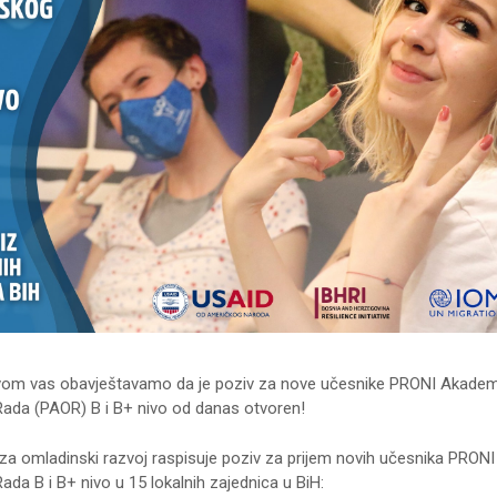
vom vas obavještavamo da je poziv za nove učesnike PRONI Akadem
ada (PAOR) B i B+ nivo od danas otvoren!
a omladinski razvoj raspisuje poziv za prijem novih učesnika PRON
da B i B+ nivo u 15 lokalnih zajednica u BiH: