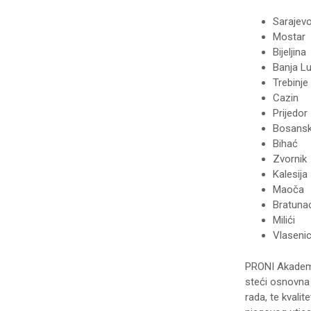
Sarajev
Mostar
Bijeljina
Banja L
Trebinje
Cazin
Prijedor
Bosansk
Bihać
Zvornik
Kalesija
Maoča
Bratuna
Milići
Vlaseni
PRONI Akademij
steći osnovna z
rada, te kvali