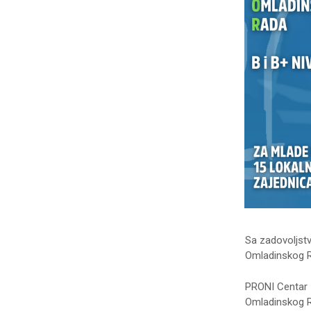
Sa zadovoljst
Omladinskog R
PRONI Centar z
Omladinskog Ra