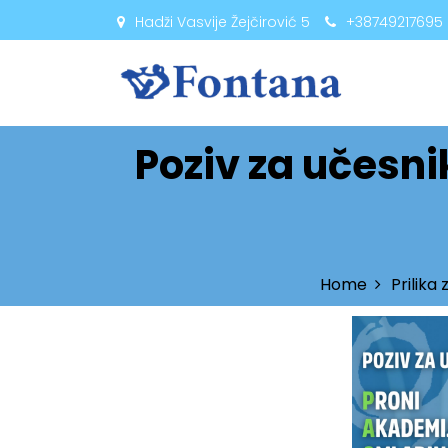
Hadži Vasvije Žejčirović 5
+38749217695
Poziv za učesn
Home
Prilika