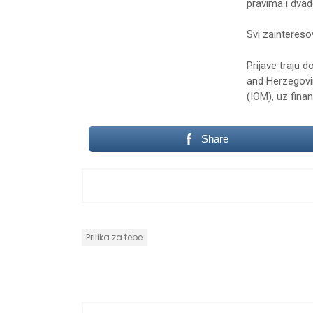
pravima i dva
Svi zaintereso
Prijave traju 
and Herzegovin
(IOM), uz fina
Share
Prilika za tebe