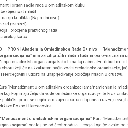
ent i organizacija rada u omladinskom klubu
i bezbjednost mladih
macija konflikta (Napredni nivo)
 rad (treninzi)
cija i procjena praktičnog rada
ja cijelog kursa
O
– PRONI Akademija Omladinskog Rada B+ nivo – “Menadžmen
organizacijama”
ima za cilj pružiti mladim ljudima osnovna znanja iz
enja omladinskih organizacija kako bi na taj način stvorili buduće lid
ktoru koji će na kvalitetan način voditi omladinske organizacije, jač
i Hercegovini i uticati na unaprjeđivanje položaja mladih u društvu.
Kurs “Menadžment u omladinskim organizacijama”namjenjen je mladi
a koji koji imaju želju da vode omladinske organizacije, te kroz omlad
 političke procese u njihovim zajednicama i doprinesu razvoju svojih 
i države Bosne i Hercegovine.
 “Menadžment u omladinskim organizacijama”
Kurs “Menadžment
ganizacijama” sastoji se od šest modula – eseja koje će svako od 