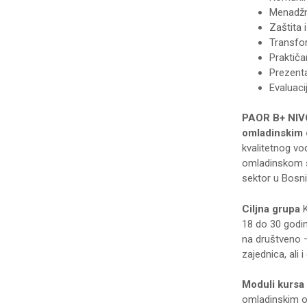
Menadžm
Zaštita 
Transfor
Praktičan
Prezenta
Evaluaci
PAOR B+ NIV
omladinskim 
kvalitetnog vođ
omladinskom se
sektor u Bosni 
Ciljna grupa
18 do 30 godin
na društveno –
zajednica, ali 
Moduli kursa
omladinskim or