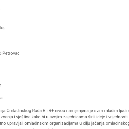
o
uka
i Petrovac
c
ca
a Omladinskog Rada B i B+ nivoa namijenjena je svim mladim ljudima
nanja i vještine kako bi u svojim zajednicama širili ideje i vrijednos
tetno upravljali omladinskim organizacijama u cilju jačanja omladinskog