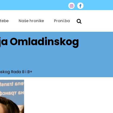
 tebe
Naše hronike
Proni.ba
ija Omladinskog
skog Rada B i B+