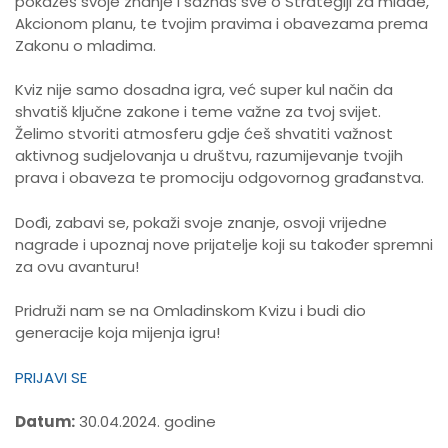
pokažeš svoje znanje i saznaš sve o Strategiji za mlade,
Akcionom planu, te tvojim pravima i obavezama prema
Zakonu o mladima.
Kviz nije samo dosadna igra, već super kul način da
shvatiš ključne zakone i teme važne za tvoj svijet.
Želimo stvoriti atmosferu gdje ćeš shvatiti važnost
aktivnog sudjelovanja u društvu, razumijevanje tvojih
prava i obaveza te promociju odgovornog građanstva.
Dođi, zabavi se, pokaži svoje znanje, osvoji vrijedne
nagrade i upoznaj nove prijatelje koji su također spremni
za ovu avanturu!
Pridruži nam se na Omladinskom Kvizu i budi dio
generacije koja mijenja igru!
PRIJAVI SE
Datum:
30.04.2024. godine