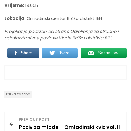
Vrijeme:
13.00h
Lokacija:
Omladinski centar Brčko distrikt BiH
Projekat je podržan od strane Odjeljenja za stručne i
administrativne poslove Vlade Brčko distrikta BiH.
Share
Tweet
Saznaj prvi
Prilika za tebe
P
PREVIOUS POST
Poziv za mlade – Omladinski kviz vol. II