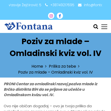
S
adži Vasvije Žejčirović 5
+38749217695
info@fontana.
k
i
p
t
o
c
Poziv za mlade –
o
n
Omladinski kviz vol. IV
t
e
n
Home
Prilika za tebe
t
Poziv za mlade – Omladinski kviz vol. IV
PRONI Centar za omladinski razvoj poziva mlade iz
Brčko distrikta BiH da se prijave za učešće u
Omladinskom kvizu vol. IV.
Ovo nije običan događaj – ovo je tvoja prilika da