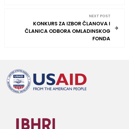
o
s
NEXT POST
KONKURS ZA IZBOR ČLANOVA I
t
ČLANICA ODBORA OMLADINSKOG
FONDA
n
a
v
i
g
a
t