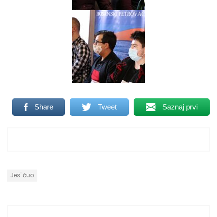
Share
Tweet
Saznaj prvi
Jes' čuo