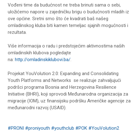
Vođeni time da budućnost ne treba brinuti sama o sebi,
uložićemo napore u zajedničku brigu o budućnosti mladih iz
ove općine. Sretni smo što će kvadrati baš našeg
omladinskog kluba biti kamen temeljac sjajnih mogućnosti i
rezultata.
Više informacija o radu i predstojećim aktivnostima naših
omladinskih klubova pogledajte
na:
http://omladinskiklubovi.ba/
.
Projekat YouVolution 2.0: Expanding and Consolidating
Youth Platforms and Networks se realizuje zahvaljujući
podršci programa Bosnia and Herzegovina Resilience
Initiative (BHRI), koji sprovodi Međunarodna organizacija za
migracije (IOM), uz finansijsku podršku Američke agencije za
međunarodni razvoj (USAID).
#PRONI
#proniyouth
#youthclub
#POK
#YouVolution2