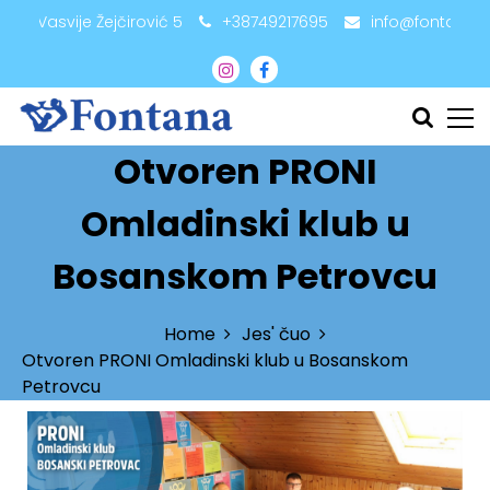
adži Vasvije Žejčirović 5
+38749217695
info@fontana.
Otvoren PRONI
Omladinski klub u
Bosanskom Petrovcu
Home
Jes' čuo
Otvoren PRONI Omladinski klub u Bosanskom
Petrovcu