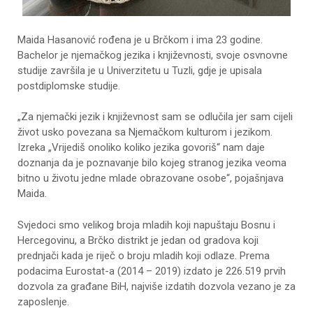
Maida Hasanović rođena je u Brčkom i ima 23 godine.
Bachelor je njemačkog jezika i književnosti, svoje osvnovne
studije završila je u Univerzitetu u Tuzli, gdje je upisala
postdiplomske studije.
„Za njemački jezik i književnost sam se odlučila jer sam cijeli
život usko povezana sa Njemačkom kulturom i jezikom.
Izreka „Vrijediš onoliko koliko jezika govoriš“ nam daje
doznanja da je poznavanje bilo kojeg stranog jezika veoma
bitno u životu jedne mlade obrazovane osobe“, pojašnjava
Maida.
Svjedoci smo velikog broja mladih koji napuštaju Bosnu i
Hercegovinu, a Brčko distrikt je jedan od gradova koji
prednjači kada je riječ o broju mladih koji odlaze. Prema
podacima Eurostat-a (2014 – 2019) izdato je 226.519 prvih
dozvola za građane BiH, najviše izdatih dozvola vezano je za
zaposlenje.